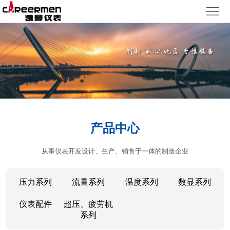
网
站
产
首
品
质
页
中
量
新
心
体
闻
客
产品中心
系
动
户
人
从事仪表开发设计、生产、销售于一体的制造企业
态
服
力
了
务
资
解
压力系列
流量系列
温度系列
数显系列
源
凯
仪表配件
超压、疲劳机
系列
曼