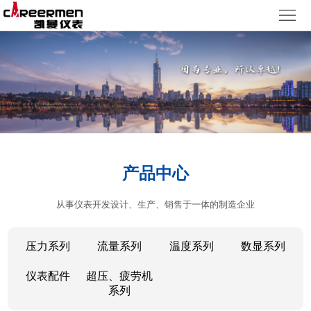
网
站
产
首
品
质
页
中
量
新
心
体
闻
客
产品中心
系
动
户
人
从事仪表开发设计、生产、销售于一体的制造企业
态
服
力
了
务
资
解
压力系列
流量系列
温度系列
数显系列
源
凯
仪表配件
超压、疲劳机
系列
曼