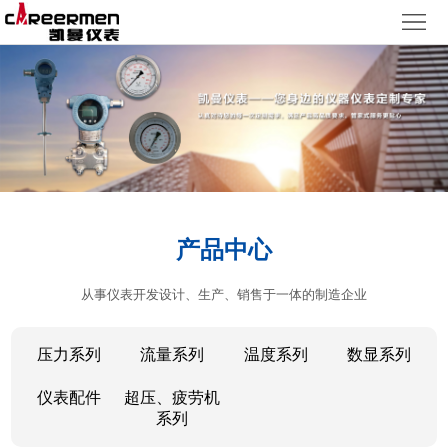
网
站
产
首
品
质
页
中
量
新
心
体
闻
客
产品中心
系
动
户
人
从事仪表开发设计、生产、销售于一体的制造企业
态
服
力
了
务
资
解
压力系列
流量系列
温度系列
数显系列
源
凯
仪表配件
超压、疲劳机
系列
曼