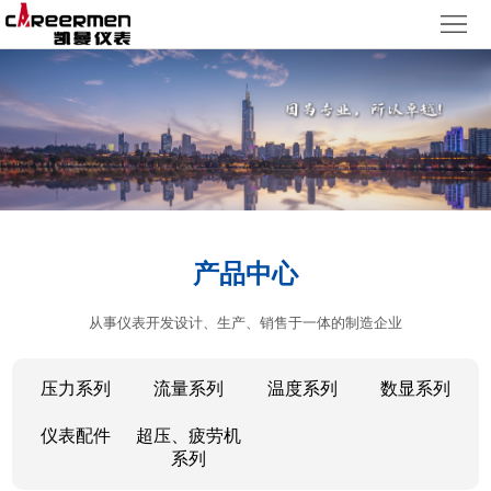
网
站
产
首
品
质
页
中
量
新
心
体
闻
客
产品中心
系
动
户
人
从事仪表开发设计、生产、销售于一体的制造企业
态
服
力
了
务
资
解
压力系列
流量系列
温度系列
数显系列
源
凯
仪表配件
超压、疲劳机
系列
曼