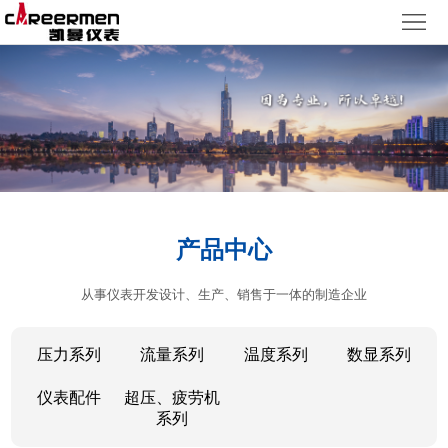
网
站
产
首
品
质
页
中
量
新
心
体
闻
客
产品中心
系
动
户
人
从事仪表开发设计、生产、销售于一体的制造企业
态
服
力
了
务
资
解
压力系列
流量系列
温度系列
数显系列
源
凯
仪表配件
超压、疲劳机
系列
曼