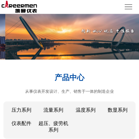
网
站
产
首
品
质
页
中
量
新
心
体
闻
客
产品中心
系
动
户
人
从事仪表开发设计、生产、销售于一体的制造企业
态
服
力
了
务
资
解
压力系列
流量系列
温度系列
数显系列
源
凯
仪表配件
超压、疲劳机
系列
曼