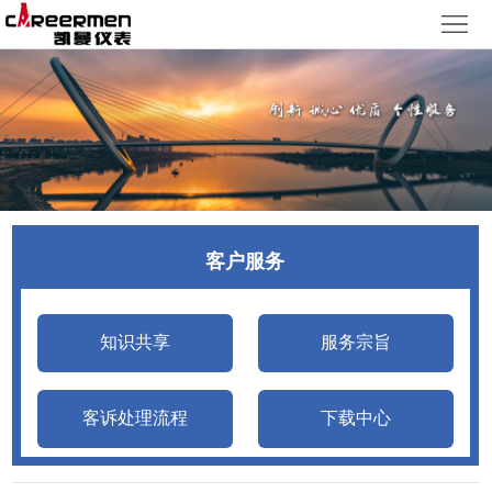
网
站
产
首
品
质
页
中
量
新
心
体
闻
客
客户服务
系
动
户
人
态
服
力
了
知识共享
服务宗旨
务
资
解
客诉处理流程
下载中心
源
凯
曼