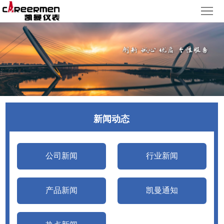
网
站
产
首
品
质
页
中
量
新
心
体
闻
客
新闻动态
系
动
户
人
态
服
力
了
公司新闻
行业新闻
务
资
解
产品新闻
凯曼通知
源
凯
曼