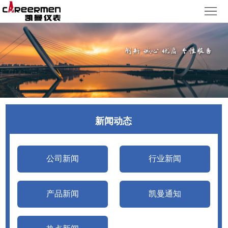
网
站
产
首
品
质
页
中
量
新
心
体
闻
客
新闻动态
系
动
户
人
态
服
力
了
公司新闻
行业新闻
务
资
解
产品新闻
凯曼通知
源
凯
曼