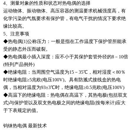
4、测量对象的性质和状态对热电偶的选择
运动物体、振动物体、高压容器的测温要求机械强度高，有
化学污染的气氛要求有保护管，有电气干扰的情况下要求绝
缘比较高。
5、注意事项
◆热电偶[1]公称压力：一般是指在工作温度下保护管所能承
受的静态外压而破裂。
◆热电偶最小插入深度：应不小于其保护套管外径的8－10倍
(特列产品例外)
◆绝缘电阻：当周围空气温度为15－35℃，相对湿度＜80％
时绝缘电阻≥5兆欧(电压100V)。具有防溅式接线盒的热电
偶，当相对温度为93±3℃时，绝缘电阻≥0.5兆欧(电压100V)
◆高温下的绝缘电阻：热电偶在高温下，其热电极(包括双支
式)与保护管以及双支热电极之间的绝缘电阻(按每米计)应大
于下表规定的值。
钨铼热电偶 最新技术