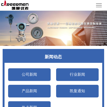
网
站
产
首
品
质
页
中
量
新
心
体
闻
客
新闻动态
系
动
户
人
态
服
力
了
公司新闻
行业新闻
务
资
解
产品新闻
凯曼通知
源
凯
曼