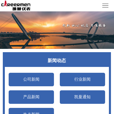
网
站
产
首
品
质
页
中
量
新
心
体
闻
客
新闻动态
系
动
户
人
态
服
力
了
公司新闻
行业新闻
务
资
解
产品新闻
凯曼通知
源
凯
曼