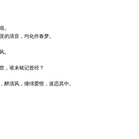
痕。
灵的清音，均化作春梦。
风。
世，谁未铭记曾经？
，醉清风，缠绵爱恨，迷恋其中。