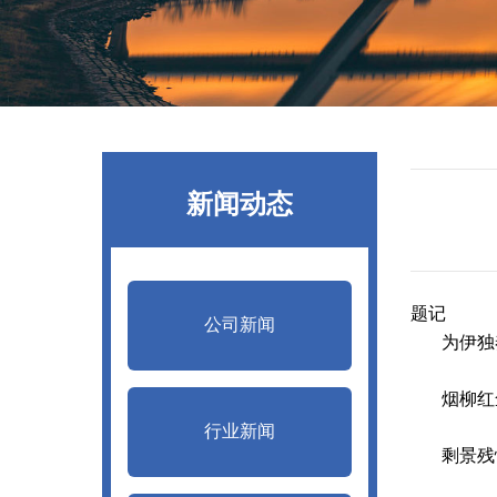
新闻动态
题记
公司新闻
为伊独奏
烟柳红尘
行业新闻
剩景残情