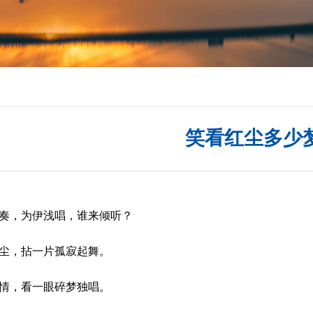
笑看红尘多少
，为伊浅唱，谁来倾听？
，拈一片孤寂起舞。
，看一眼碎梦独唱。