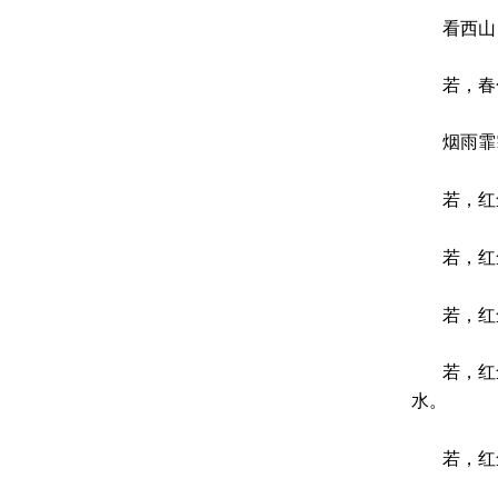
看西山日
若，春色
烟雨霏霏
若，红尘
若，红尘
若，红尘
若，红尘
水。
若，红尘