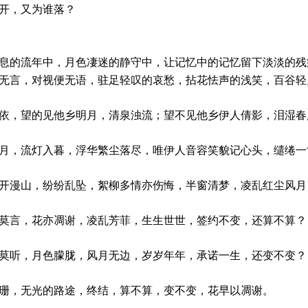
，又为谁落？
的流年中，月色凄迷的静守中，让记忆中的记忆留下淡淡的残
言，对视便无语，驻足轻叹的哀愁，拈花怯声的浅笑，百谷轻
，望的见他乡明月，清泉浊流；望不见他乡伊人倩影，泪湿春
，流灯入暮，浮华繁尘落尽，唯伊人音容笑貌记心头，缱绻一
漫山，纷纷乱坠，絮柳多情亦伤悔，半窗清梦，凌乱红尘风月
言，花亦凋谢，凌乱芳菲，生生世世，签约不变，还算不算？
听，月色朦胧，风月无边，岁岁年年，承诺一生，还变不变？
，无光的路途，终结，算不算，变不变，花早以凋谢。