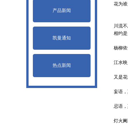
花为谁开
产品新闻
川流不息
相约是无
凯曼通知
杨柳依依
江水映月
热点新闻
又是花开
妄语，莫
忌语，莫
灯火阑珊