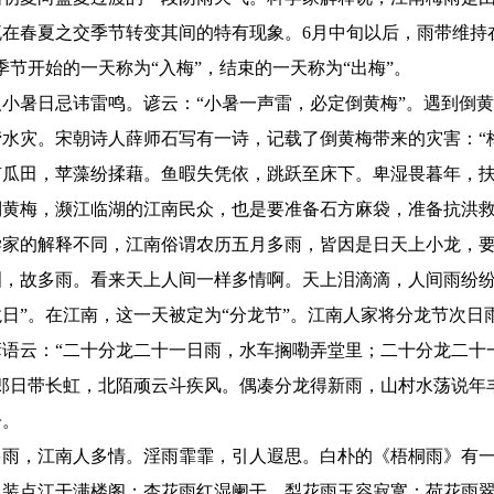
流在春夏之交季节转变其间的特有现象。6月中旬以后，雨带维持
季节开始的一天称为“入梅”，结束的一天称为“出梅”。
暑日忌讳雷鸣。谚云：“小暑一声雷，必定倒黄梅”。遇到倒黄
涝水灾。宋朝诗人薛师石写有一诗，记载了倒黄梅带来的灾害：“
有瓜田，苹藻纷揉藉。鱼暇失凭依，跳跃至床下。卑湿畏暮年，扶
倒黄梅，濒江临湖的江南民众，也是要准备石方麻袋，准备抗洪
的解释不同，江南俗谓农历五月多雨，皆因是日天上小龙，要
泪，故多雨。看来天上人间一样多情啊。天上泪滴滴，人间雨纷纷
日”。在江南，这一天被定为“分龙节”。江南人家将分龙节次日
谚语云：“二十分龙二十一日雨，水车搁嘞弄堂里；二十分龙二十
阡郎日带长虹，北陌顽云斗疾风。偶凑分龙得新雨，山村水荡说年
子。
，江南人多情。淫雨霏霏，引人遐思。白朴的《梧桐雨》有一
，装点江干满楼阁；杏花雨红湿阑干，梨花雨玉容寂寞；荷花雨