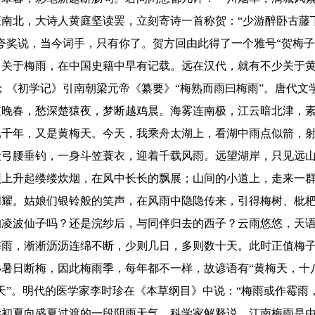
江南北，大诗人黄庭坚读罢，立刻寄诗一首称贺：“少游醉卧古藤
夸奖说，当今词手，只有你了。贺方回由此得了一个雅号“贺梅
于梅雨，在中国史籍中早有记载。远在汉代，就有不少关于黄
；《初学记》引南朝梁元帝《纂要》“梅熟而雨曰梅雨”。唐代文
值晚春，愁深楚猿夜，梦断越鸡晨。海雾连南极，江云暗北津，素
年，又是黄梅天。今天，我乘舟太湖上，看湖中雨点似箭，射
般弓腰垂钓，一身斗笠蓑衣，迎着千载风雨。远望湖岸，只见远
顶上升起缕缕炊烟，在风中长长的飘展；山间的小道上，走来一
闪耀。姑娘们银铃般的笑声，在风雨中隐隐传来，引得梅树、枇
的凌波仙子吗？还是浣纱后，与同伴归去的西子？云雨悠悠，天
，淅淅沥沥连绵不断，少则几日，多则数十天。此时正值梅子
小暑日断梅，因此梅雨季，每年都不一样，故谚语有“黄梅天，十
天”。明代的医学家李时珍在《本草纲目》中说：“梅雨或作霉雨
指初夏向盛夏过渡的一段阴雨天气。科学家解释说，江南梅雨是