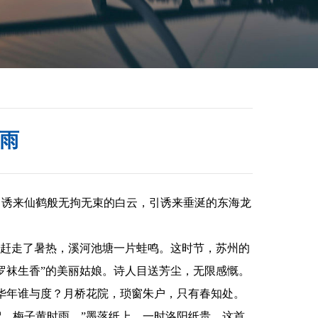
雨
引诱来仙鹤般无拘无束的白云，引诱来垂涎的东海龙
赶走了暑热，溪河池塘一片蛙鸣。这时节，苏州的
罗袜生香”的美丽姑娘。诗人目送芳尘，无限感慨。
华年谁与度？月桥花院，琐窗朱户，只有春知处。
，梅子黄时雨。”墨落纸上，一时洛阳纸贵。这首