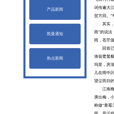
词传遍大
产品新闻
贺方回。”
其实，关
雨”的说法
凯曼通知
雨，苍茫
回首已千
渔翁鹭鸶
热点新闻
坞里，房
儿在雨中
望尘而归
江南梅雨
庚出梅，
称做“黄霉
雨，是泛