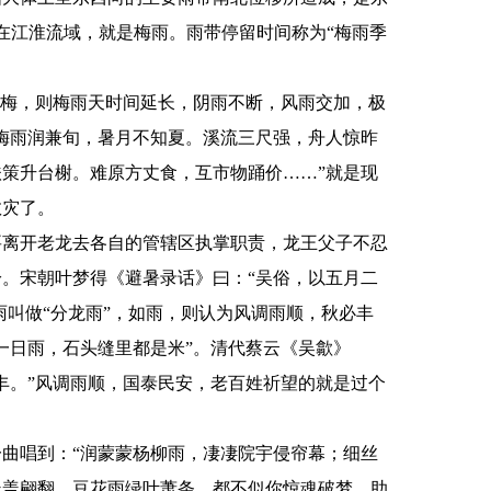
在江淮流域，就是梅雨。雨带停留时间称为“梅雨季
梅，则梅雨天时间延长，阴雨不断，风雨交加，极
梅雨润兼旬，暑月不知夏。溪流三尺强，舟人惊昨
策升台榭。难原方丈食，互市物踊价……”就是现
救灾了。
离开老龙去各自的管辖区执掌职责，龙王父子不忍
。宋朝叶梦得《避暑录话》曰：“吴俗，以五月二
雨叫做“分龙雨”，如雨，则认为风调雨顺，秋必丰
一日雨，石头缝里都是米”。清代蔡云《吴歙》
丰。”风调雨顺，国泰民安，老百姓祈望的就是过个
曲唱到：“润蒙蒙杨柳雨，凄凄院宇侵帘幕；细丝
翠盖翩翻，豆花雨绿叶萧条。都不似你惊魂破梦，助