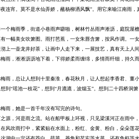
彻夜连宵。莫不是水仙弄娇，蘸杨柳洒风飘”。用它来喻江南雨，
个梅雨季，街道小巷雨声噼啪，树林竹丛雨声淅沥，庭院屋檐
正有一幅美女吹箫图。雨打芭蕉，一女朱唇含箫，按风作调。一
是沏上一壶龙井好茶，让画中人走下来，一展技艺，真有天上人
雨，淅淅沥沥地下着，下得娇柔而缠绵，多情而纤细，持久而
雨，总让人想到十里秦淮，春花秋月，让人想起李香君、董小
想到“瑶池一枝花”，想到“月漉漉，波烟玉”。想到二十四桥洞
雨，她是一首千年没有写完的诗句。
源，河是雨之流。站在船甲板上环视，只见梁溪河正在雨中，
，在风吹雨打中，紧紧贴在水面上，粉红、金黄、粉白，朵朵莲
，这湖中一定还有茭白，莼菜、菱角和芡实等水菜。还有鱼虾等