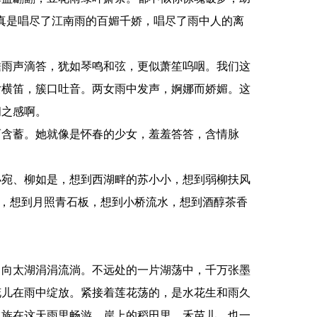
真是唱尽了江南雨的百媚千娇，唱尽了雨中人的离
雨声滴答，犹如琴鸣和弦，更似萧笙呜咽。我们这
女横笛，簇口吐音。两女雨中发声，婀娜而娇媚。这
间之感啊。
含蓄。她就像是怀春的少女，羞羞答答，含情脉
宛、柳如是，想到西湖畔的苏小小，想到弱柳扶风
箫，想到月照青石板，想到小桥流水，想到酒醇茶香
向太湖涓涓流淌。不远处的一片湖荡中，千万张墨
花儿在雨中绽放。紧接着莲花荡的，是水花生和雨久
水族在这天雨里畅游。岸上的稻田里，禾苗儿，也一