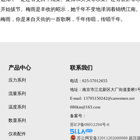
里开始拔节。梅雨是丰收的昭示，她千年不变地泽润着锦绣江南
雨，你是来自天街的一首歌啊，千年传唱，传唱千年。
产品中心
联系我们
压力系列
电话：025-57012655
地址：南京市江北新区大厂街道姜桥1号
流量系列
E-mail: 13705150242@careermen.net
温度系列
086km@163.com
备案号：
数显系列
苏ICP备08012294号-6
仪表配件
苏公网安备32011202000986
超压