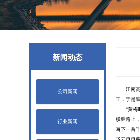
新闻动态
江南
公司新闻
王，于是
“黄梅时
横塘路上
行业新闻
写下一首
飞云冉冉