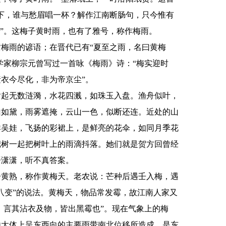
下，谁与愁眉唱一杯？解作江南断肠句，只今惟有
子”。这梅子黄时雨，也有了雅号，称作梅雨。
梅雨的谚语；在晋代已有“夏至之雨，名曰黄梅
学家柳宗元曾写过一首咏《梅雨》诗：“梅实迎时
衣今尽化，非为帝京尘”。
起无数涟漪，水花四溅，如珠玉入盘。渔舟似叶，
山如黛，雨雾遮掩，云山一色，似断还连。近处的山
群吴娃，飞扬的彩裙上，是鲜亮的花伞，如同月季花
杷树一起把树叶上的雨滴抖落。她们就是贺方回曾经
语潇潇，听不真答案。
黄熟，称作黄梅天。老农说：芒种后遇壬入梅，遇
八变”的说法。黄梅天，物品常发霉，故江南人家又
，言其沾衣及物，皆出黑霉也”。现在气象上的梅
由大体上呈东西向的主要雨带南北位移所造成，是东