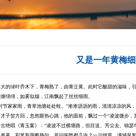
又是一年黄梅细
高大的绿叶乔木下，青梅熟了，由青泛黄。此时它酸甜的滋味，
缠缠绵绵，如雾似烟，江南飘起了丝丝细雨。
节家家雨，青草池塘处处蛙。”淅淅沥沥的雨，清清凉凉的风，
，才子贺方回，忽然眼热心跳，他的面前，飘过一个“凌波微步，
千古绝唱《青玉案》：“凌波不过横塘路，但目送、芳尘去。锦瑟
蘅皋暮，彩笔新题断肠句。若问闲愁都几许？一川烟草，满城风絮