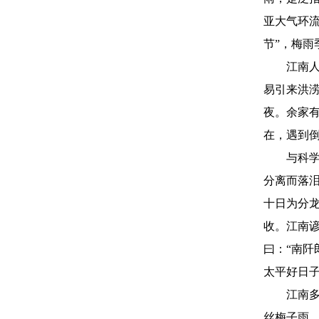
亚大气环
节”，梅雨
江南人小
易引来洪
夜。余家
在，遇到
与科学家
分离而落
十日为分龙
收。江南
曰：“南
太平好日
江南多雨
丝梅子雨