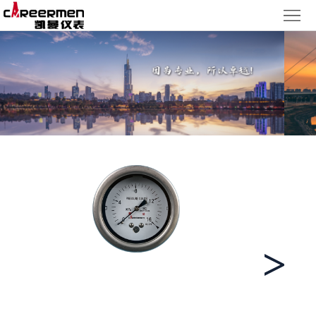
网
站
产
首
品
质
页
中
量
新
心
体
闻
客
系
动
户
人
态
服
力
了
务
资
解
<
>
源
凯
曼