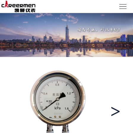
网
站
产
首
品
质
页
中
量
新
心
体
闻
客
系
动
户
人
态
服
力
了
务
资
解
<
>
源
凯
曼