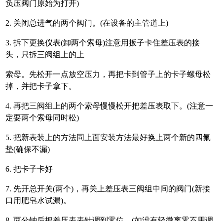
负压阀门原始为打开)
2. 关闭总进气的两个阀门。(在设备的主管道上)
3. 拆下更换仪表(卸两个索母)注意用扳子卡住差压表的接
头，只拆三阀组上的上
索母。先松开一点放空压力，再把卡到管子上的卡子螺母松
掉，并把卡子拿下。
4. 再把三阀组上的两个索母慢慢松开把差压表取下。(注意一
定要两个索母同时松)
5. 把新表装上的方法同上面安装方法最好换上两个新的四氟
垫(确保不漏)
6. 把卡子卡好
7. 先开总开关(两个)，再关上差压表三阀组中间的阀门(新接
口用肥皂水试漏)。
8. 两分钟后把差压表表针调到零位。(如没有轻微离零不用调