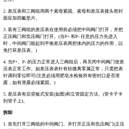
2. 差压表和三阀组用两个索母紧固。索母和差压表接头密封
面应加四氟垫片。
3. 装有三阀组的差压表在使用前必须把中间阀门打开，并把
正压阀门和负压阀门打
开。(当P+ 和P- 任意的压力先进入
时，中间阀门能起到平衡差压表两腔体内的压
力的作用，以
免打坏差压表。)
4. 当P+、P- 的压力正常进入三阀组后，再关闭中间阀门使差
压表正常工作。如差
压表表针有轻微离零属正常，只需把表
针调到零位即可(注意必须用肥皂水检验所
有密封口是否泄
露，如有泄露必须紧固。)
5. 差压表有后背板式安装(如图)和立管固定方法。(管卡子卡
到管子上)。
拆卸
1. 首先打开三阀组的中间阀门。并打开正压和负压阀门(正压