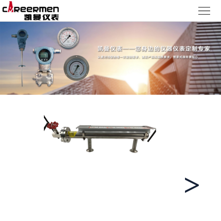
网
站
产
首
品
质
页
中
量
新
心
体
闻
客
系
动
户
人
态
服
力
了
务
资
解
<
>
源
凯
曼