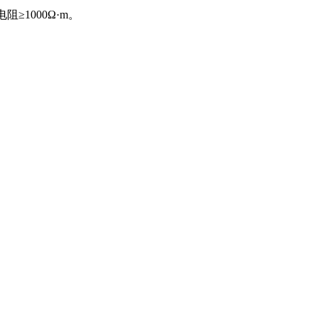
≥1000Ω·m。