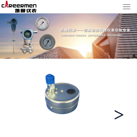
网
站
产
首
品
质
页
中
量
新
心
体
闻
客
系
动
户
人
态
服
力
了
务
资
解
<
>
源
凯
曼