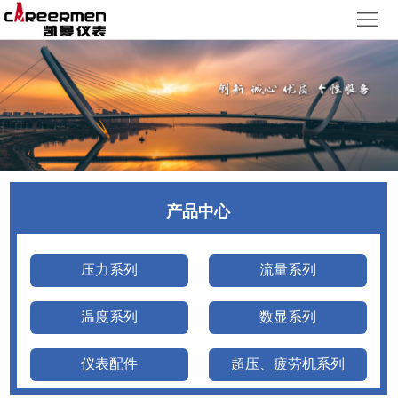
网
站
产
首
品
质
页
中
量
新
心
体
闻
客
产品中心
系
动
户
人
态
服
力
了
压力系列
流量系列
务
资
解
温度系列
数显系列
源
凯
仪表配件
超压、疲劳机系列
曼