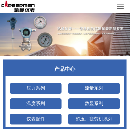
网
站
产
首
品
质
页
中
量
新
心
体
闻
客
产品中心
系
动
户
人
态
服
力
了
压力系列
流量系列
务
资
解
温度系列
数显系列
源
凯
仪表配件
超压、疲劳机系列
曼