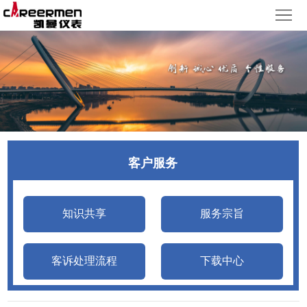
网
站
产
首
品
质
页
中
量
新
心
体
闻
客
客户服务
系
动
户
人
态
服
力
了
知识共享
服务宗旨
务
资
解
客诉处理流程
下载中心
源
凯
曼