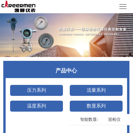
网
站
产
首
品
质
页
中
量
新
心
体
闻
客
产品中心
系
动
户
人
态
服
力
了
压力系列
流量系列
务
资
解
温度系列
数显系列
源
凯
智能数显表
巡检仪
曼