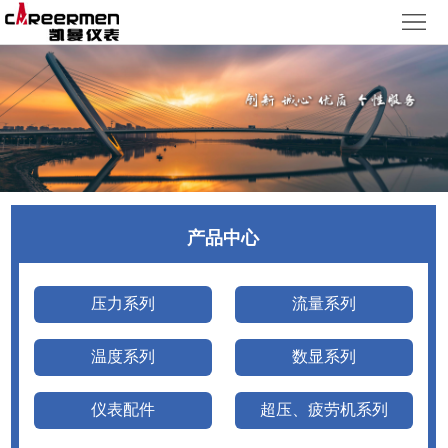
网
站
产
首
品
质
页
中
量
新
心
体
闻
客
产品中心
系
动
户
人
态
服
力
了
压力系列
流量系列
务
资
解
温度系列
数显系列
源
凯
仪表配件
超压、疲劳机系列
曼