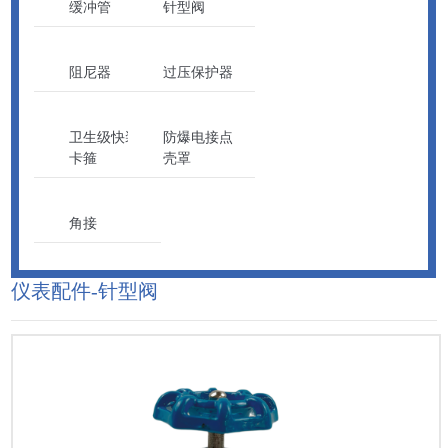
缓冲管
针型阀
阻尼器
过压保护器
卫生级快装
防爆电接点
卡箍
壳罩
角接
仪表配件-针型阀